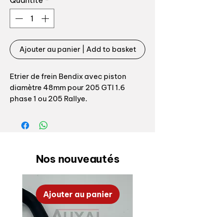
Quantité
*
Ajouter au panier | Add to basket
Etrier de frein Bendix avec piston
diamètre 48mm pour 205 GTI 1.6
phase 1 ou 205 Rallye.
Produit neuf, top qualité livré prêt à
poser
Coté à choisir lors de votre
Nos nouveautés
commande
Brake caliper Bendix for 205 GTI 1.6
Ajouter au panier
phase 1 or 205 Rallye