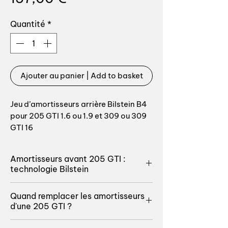
Quantité
*
Ajouter au panier | Add to basket
Jeu d’amortisseurs arrière Bilstein B4
pour 205 GTI 1.6 ou 1.9 et 309 ou 309
GTI 16
Produit top qualité, la qualité
Amortisseurs avant 205 GTI :
Allemande !
technologie Bilstein
Raideur / loi amortissement identique
Face aux problématiques de
Quand remplacer les amortisseurs
aux amortisseurs origine, produit
surchauffe des amortisseurs à huile,
d'une 205 GTI ?
idéal pour une utilisation quotidienne.
Bilstein favorise une technologie
par pression de gaz. Les
Vitaux pour une circulation