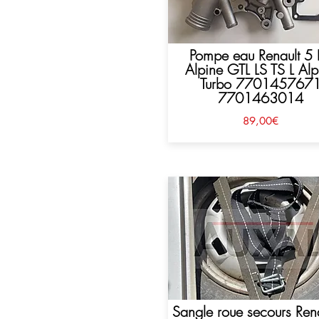
Pompe eau Renault 5
Alpine GTL LS TS L Alp
Turbo 770145767
7701463014
89,00€
Sangle roue secours Rena