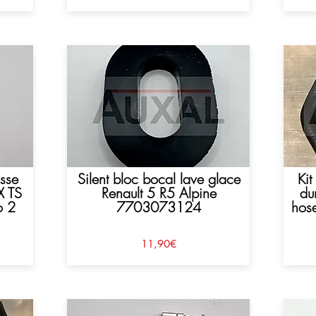
asse
Silent bloc bocal lave glace
Kit
X TS
Renault 5 R5 Alpine
du
o 2
7703073124
hos
11,90€