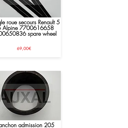
le roue secours Renault 5
5 Alpine 7700616658
00650836 spare wheel
69,00€
nchon admission 205