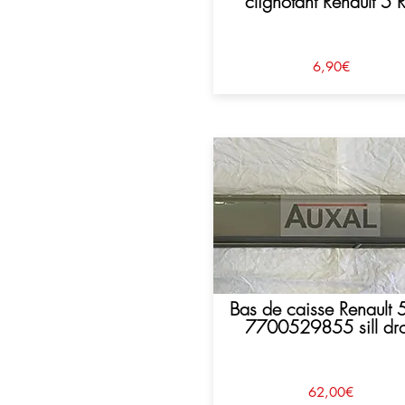
clignotant Renault 5 
6,90€
Bas de caisse Renault 
7700529855 sill dro
62,00€