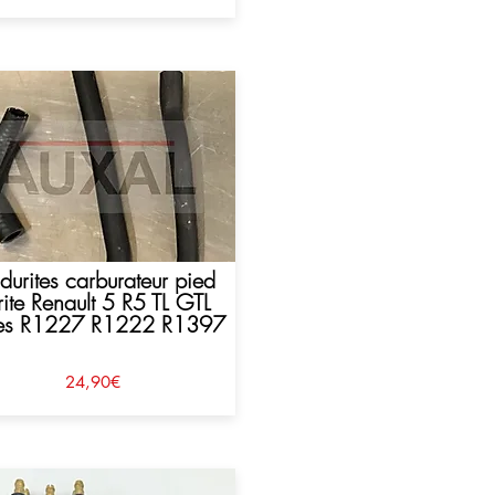
 durites carburateur pied
rite Renault 5 R5 TL GTL
es R1227 R1222 R1397
24,90€