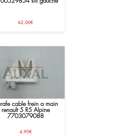
00529854 sill gauche
62,00€
rafe cable frein a main
renault 5 R5 Alpine
7703079088
4,90€