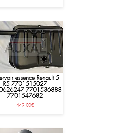
ervoir essence Renault 5
R5 7701515027
0626247 7701536888
7701547682
449,00€