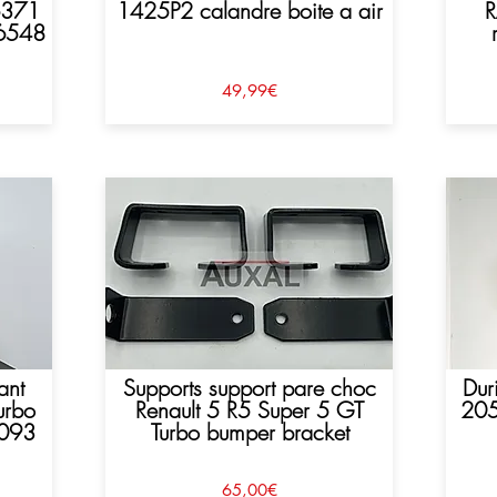
6371
1425P2 calandre boite a air
R
6548
49,99€
ant
Supports support pare choc
Dur
urbo
Renault 5 R5 Super 5 GT
205
9093
Turbo bumper bracket
65,00€