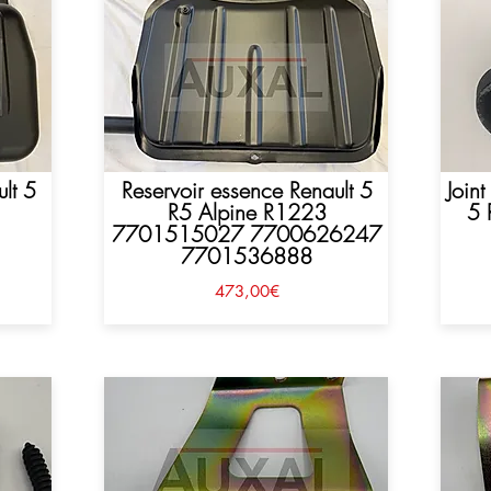
lt 5
Reservoir essence Renault 5
Join
R5 Alpine R1223
5 
7701515027 7700626247
7701536888
473,00€