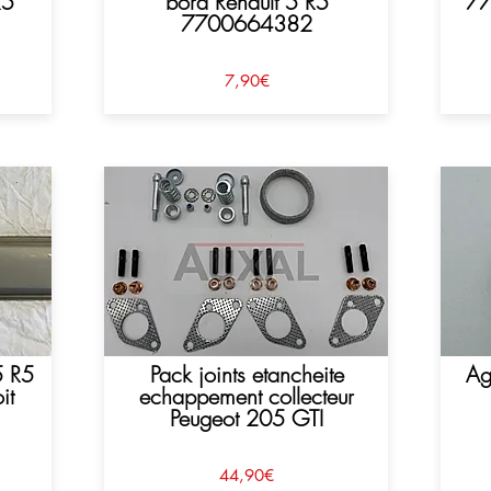
R5
bord Renault 5 R5
77
7700664382
7,90€
5 R5
Pack joints etancheite
Ag
it
echappement collecteur
Peugeot 205 GTI
44,90€