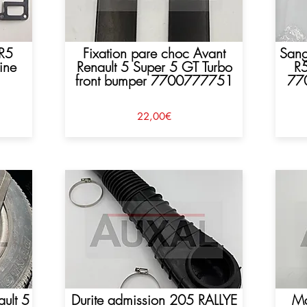
 R5
Fixation pare choc Avant
Sang
ine
Renault 5 Super 5 GT Turbo
R
1
front bumper 7700777751
77
22,00€
ult 5
Durite admission 205 RALLYE
Ma