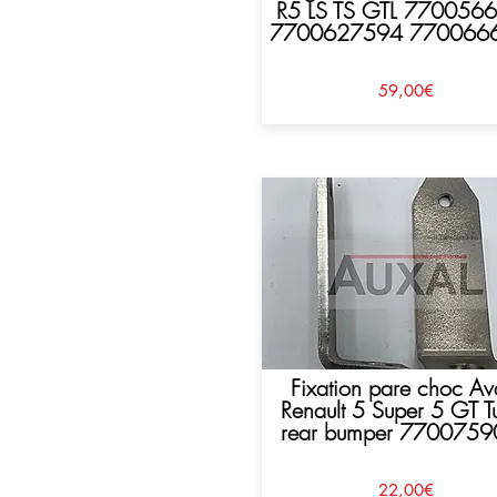
R5 LS TS GTL 770056
7700627594 770066
59,00€
Fixation pare choc Av
Renault 5 Super 5 GT T
rear bumper 770075
22,00€