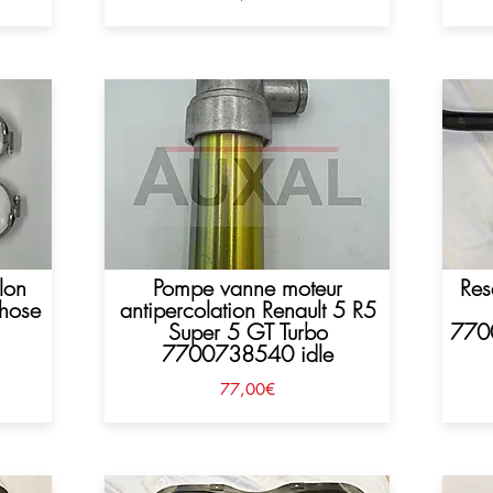
lon
Pompe vanne moteur
Res
 hose
antipercolation Renault 5 R5
Super 5 GT Turbo
770
7700738540 idle
77,00€