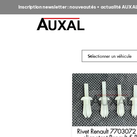
Inscription newsletter : nouveautés + actualité AUXA
Rivet Renault 770307