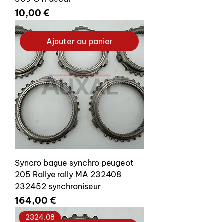
Prix
10,00 €
Ajouter au panier
Syncro bague synchro peugeot
205 Rallye rally MA 232408
232452 synchroniseur
Prix
164,00 €
2324.08