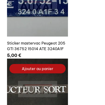
Sticker mastervac Peugeot 205
GTI 36752 15014 ATE 3240A1F
Prix
5,00 €
Ajouter au panier