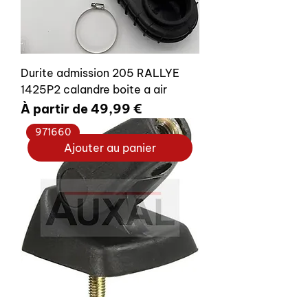
Durite admission 205 RALLYE
1425P2 calandre boite a air
Prix promotionnel
À partir de
49,99 €
971660
Ajouter au panier