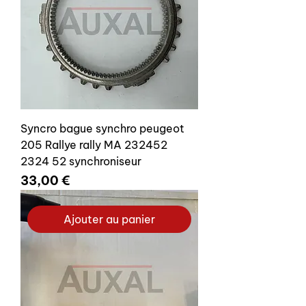
Syncro bague synchro peugeot
205 Rallye rally MA 232452
2324 52 synchroniseur
Prix
33,00 €
Ajouter au panier