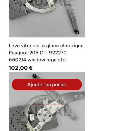
Leve vitre porte glace electrique
Peugeot 205 GTI 922270
660214 window regulator
Prix
102,00 €
Ajouter au panier