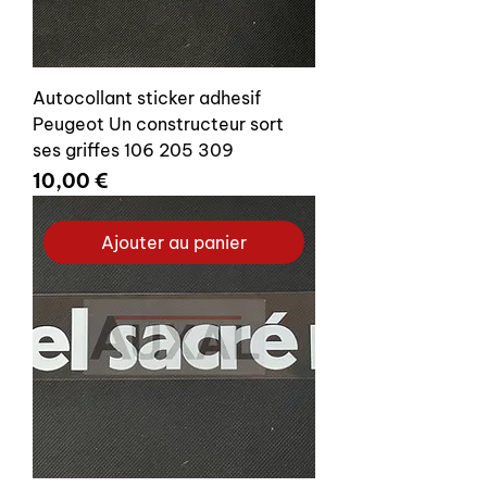
Autocollant sticker adhesif
Peugeot Un constructeur sort
ses griffes 106 205 309
Prix
10,00 €
Ajouter au panier