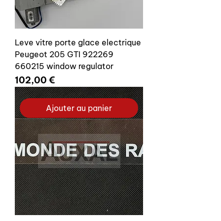
Leve vitre porte glace electrique
Peugeot 205 GTI 922269
660215 window regulator
Prix
102,00 €
Ajouter au panier