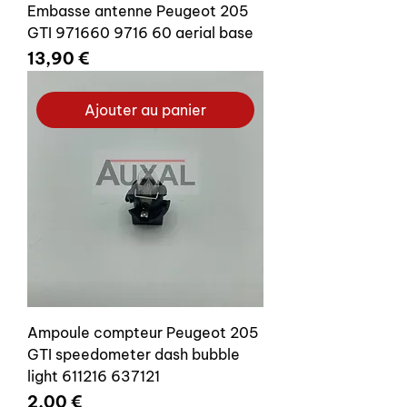
Embasse antenne Peugeot 205
GTI 971660 9716 60 aerial base
Prix
13,90 €
Ajouter au panier
Ampoule compteur Peugeot 205
GTI speedometer dash bubble
light 611216 637121
Prix
2,00 €