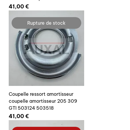
Prix
41,00 €
Rupture de stock
Coupelle ressort amortisseur
coupelle amortisseur 205 309
GTI 503124 503518
Prix
41,00 €