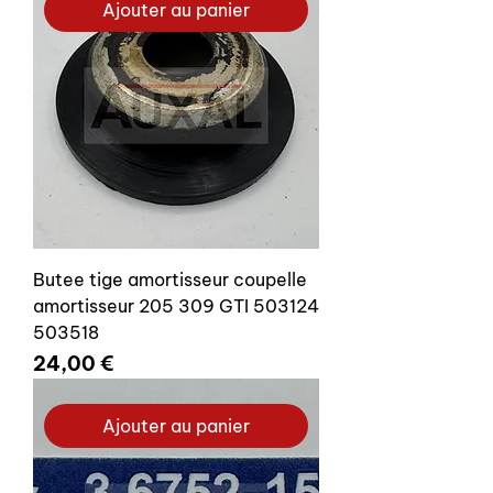
Ajouter au panier
Butee tige amortisseur coupelle
amortisseur 205 309 GTI 503124
503518
Prix
24,00 €
Ajouter au panier