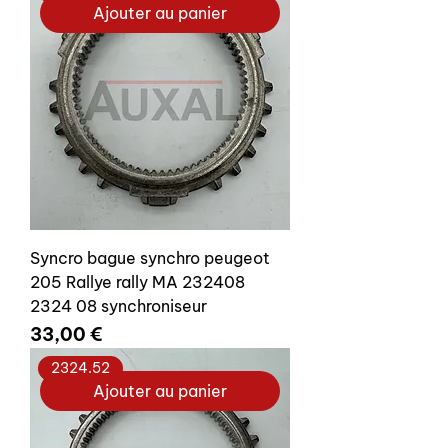
Ajouter au panier
Syncro bague synchro peugeot
205 Rallye rally MA 232408
2324 08 synchroniseur
Prix
33,00 €
2324.52
Ajouter au panier