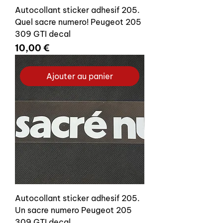
Autocollant sticker adhesif 205.
Quel sacre numero! Peugeot 205
309 GTI decal
Prix
10,00 €
Ajouter au panier
Autocollant sticker adhesif 205.
Un sacre numero Peugeot 205
309 GTI decal