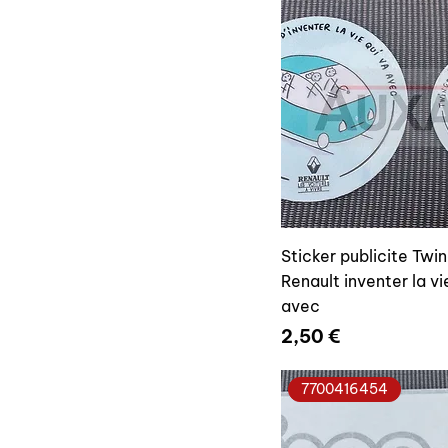
Sticker publicite Twi
Renault inventer la vi
avec
Prix
2,50 €
7700416454