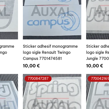
ogramme
Sticker adhesif monogramme
Sticker ad
ingo
logo sigle Renault Twingo
logo sigle 
Campus 7701474581
Jungle 770
Prix
Prix
10,00 €
10,00 €
7700847287
77004216