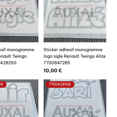
hesif monogramme
Sticker adhesif monogramme
Renault Twingo
logo sigle Renault Twingo Alize
0428250
7700847285
Prix
10,00 €
98
7700428106