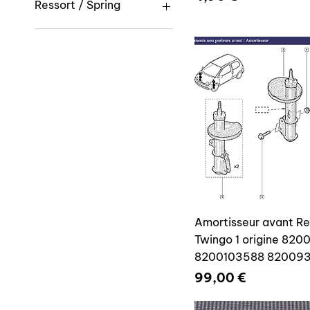
Oui / Yes
Ressort / Spring
Non / No
Oui / Yes
Amortisseur avant Re
Twingo 1 origine 82
8200103588 82009
Prix
99,00 €