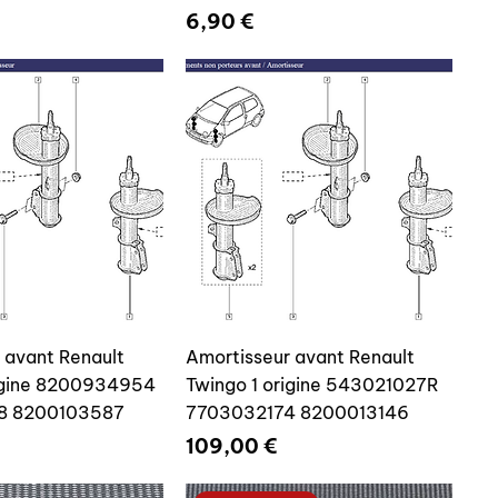
Prix
6,90 €
 avant Renault
Amortisseur avant Renault
rigine 8200934954
Twingo 1 origine 543021027R
8 8200103587
7703032174 8200013146
Prix
109,00 €