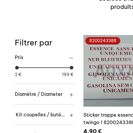
produit
Filtrer par
8200243388
Prix
2 €
199 €
Diamètre / Diameter
60mm
80mm
Kit coupelles / butées - End stop kit
Sticker trappe essenc
twingo 1 820024338
Non / No
Prix
4,90 €