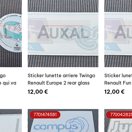
ngo
Sticker lunette arriere Twingo
Sticker lune
e qui va
Renault Europe 2 rear glass
Renault Fun 
Prix
Prix
12,00 €
12,00 €
7701474581
77004282