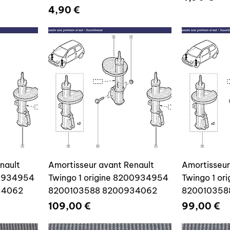
Prix
4,90 €
nault
Amortisseur avant Renault
Amortisseur
00934954
Twingo 1 origine 8200934954
Twingo 1 o
34062
8200103588 8200934062
820010358
Prix
Prix
109,00 €
99,00 €