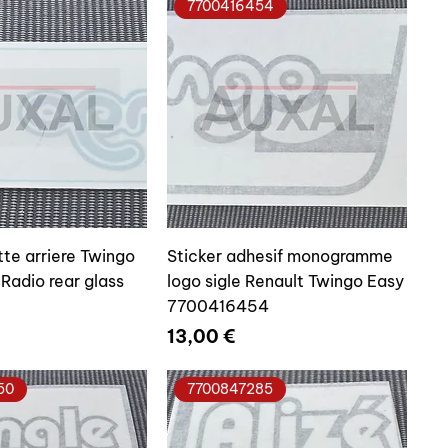
7700416454
tte arriere Twingo
Sticker adhesif monogramme
Radio rear glass
logo sigle Renault Twingo Easy
7700416454
Prix
13,00 €
50
7700847285