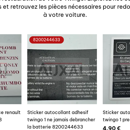
s et retrouvez les pièces nécessaires pour redo
à votre voiture.
8200244633
e renault
Sticker autocollant adhesif
Sticker auto
8
twingo 1 ne jamais debrancher
twingo 1 pr
la batterie 8200244633
Prix
4,90 €