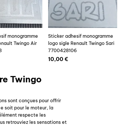
hesif monogramme
Sticker adhesif monogramme
enault Twingo Air
logo sigle Renault Twingo Sari
8
7700428106
Prix
10,00 €
tre Twingo
ons sont conçues pour offrir
e soit pour le moteur, la
 élément respecte les
us retrouviez les sensations et