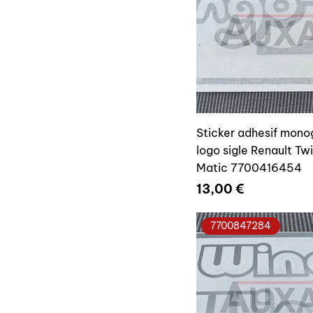
Sticker adhesif mon
logo sigle Renault Tw
Matic 7700416454
Prix
13,00 €
7700847284