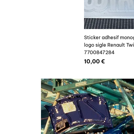
Sticker adhesif mon
logo sigle Renault T
7700847284
Prix
10,00 €