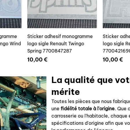
ogramme
Sticker adhesif monogramme
Sticker ad
wingo Wind
logo sigle Renault Twingo
logo sigle R
Spring 7700847287
770042169
Prix
Prix
10,00 €
10,00 €
La qualité que vo
mérite
Toutes les pièces que nous fabriqu
une
fidélité totale à l'origine
. Que c
carrosserie ou l'habitacle, chaque
spécifications d'origine afin que vo