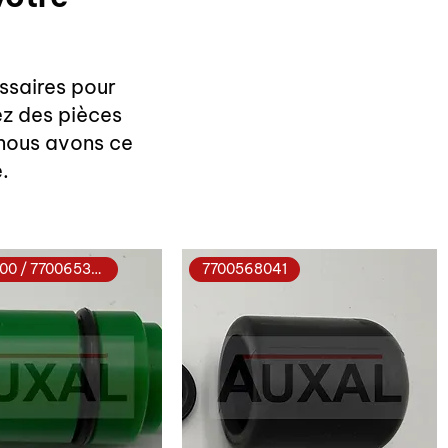
ssaires pour
ez des pièces
 nous avons ce
.
0857597900 / 7700653634
7700568041