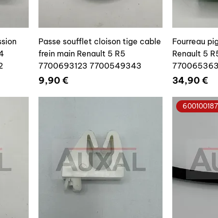
ssion
Passe soufflet cloison tige cable
Fourreau pi
4
frein main Renault 5 R5
Renault 5 R
2
7700693123 7700549343
770065363
Prix
Prix
9,90 €
34,90 €
60010018