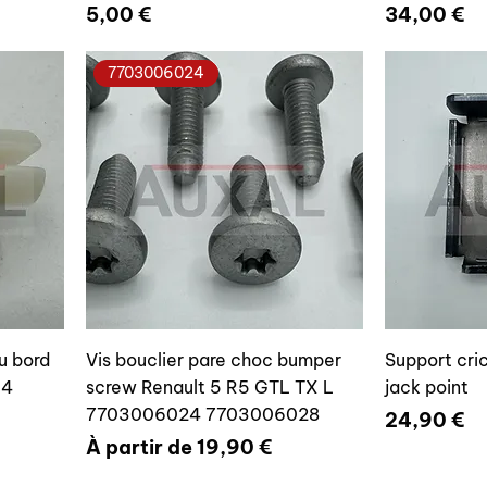
Prix
Prix
5,00 €
34,00 €
7703006024
u bord
Vis bouclier pare choc bumper
Support cric
64
screw Renault 5 R5 GTL TX L
jack point
7703006024 7703006028
Prix
24,90 €
Prix promotionnel
À partir de
19,90 €