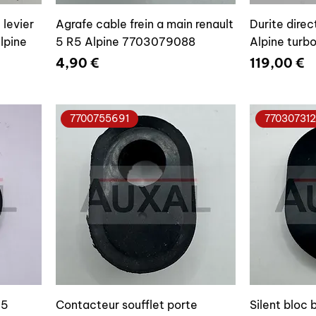
levier
Agrafe cable frein a main renault
Durite direc
lpine
5 R5 Alpine 7703079088
Alpine turb
Prix
Prix
4,90 €
119,00 €
7700755691
77030731
R5
Contacteur soufflet porte
Silent bloc 