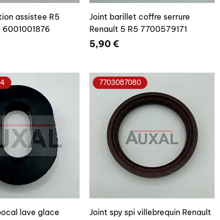
tion assistee R5
Joint barillet coffre serrure
o 6001001876
Renault 5 R5 7700579171
Prix
5,90 €
24
7703087080
bocal lave glace
Joint spy spi villebrequin Renault