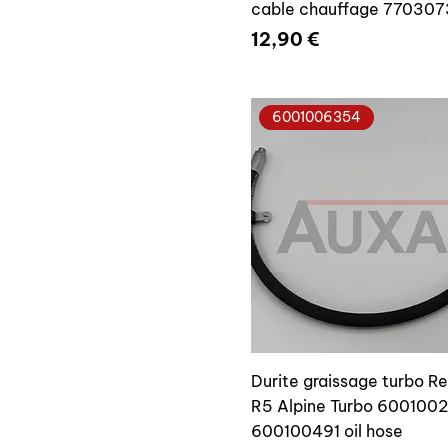
cable chauffage 77030
Prix
12,90 €
6001006354
Durite graissage turbo Re
R5 Alpine Turbo 600100
600100491 oil hose