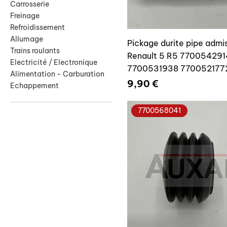
Carrosserie
Freinage
Refroidissement
Allumage
Pickage durite pipe admi
Trains roulants
Renault 5 R5 770054291
Electricité / Electronique
7700531938 770052177
Alimentation - Carburation
Prix
9,90 €
Echappement
7700568041