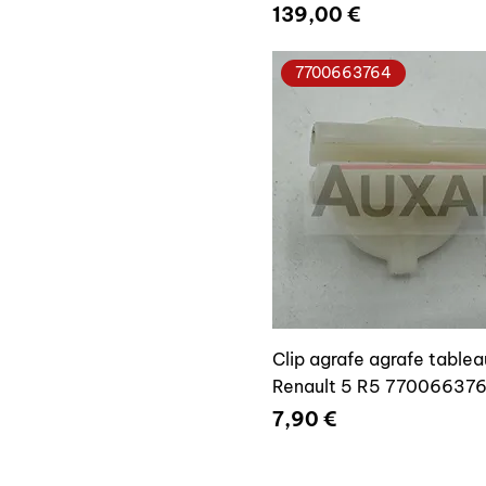
Prix
139,00 €
7700663764
Clip agrafe agrafe tablea
Renault 5 R5 77006637
Prix
7,90 €