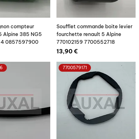
gnon compteur
Soufflet commande boite levier
5 Alpine 385 NG5
fourchette renault 5 Alpine
4 0857597900
770102159 7700552718
Prix
13,90 €
76
7700579171