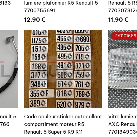
73133
lumiere plafonnier R5 Renault 5
Renault 5 R
7700755691
770307312
Prix
Prix
12,90 €
11,90 €
770101689
nault 5
Code couleur sticker autocollant
Vitre lumie
2766
compartiment moteur R5
AXO Renaul
Renault 5 Super 5 R9 R11
770134903