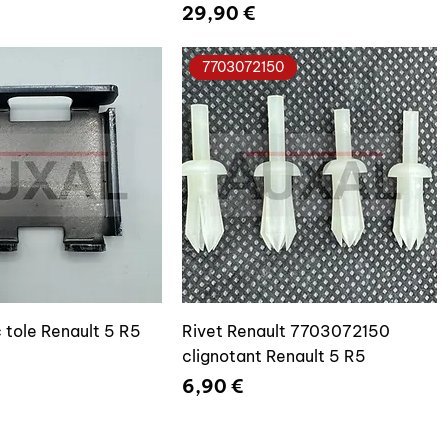
Prix
29,90 €
7703072150
 tole Renault 5 R5
Rivet Renault 7703072150
clignotant Renault 5 R5
Prix
6,90 €