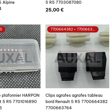
5 Alpine
5 R5 7703087080
4
Prix
25,00 €
0
7700664382 + 7700663764
re plafonnier HARPON
Clips agrafes agrafes tableau
t 5 R5 7701016890
bord Renault 5 R5 7700664382
6
7700663764