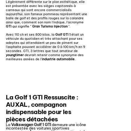
Légèrement différente sur le plan esthétique, elle
est présentée avec les sièges capitonnés à
carreaux qui sont encore commercialisés
aujourd'hui, son fameux pommeau représentant une
balle de golf et des profils rouges sur la calandre
ainsi que, comment son nom l’indique, l’acronyme
GTI
qui signifie "
Gran Turismo Injection
".
Avec 110 ch et ses 800 kilos, la
Golf GTI 1
était un
véhicule du quotidien et très attachant pour ses
adeptes qui attendaient un peu de piment sur
l’asphalte pouvant accélérer de 0 à 100 km/h en 9
secondes. GTI, 3 lettres que tout amateur de
youngtimer
devrait retenir comme synonyme des
meilleures années de l'
industrie automobile
.
Pièces détachées Golf 1 GTI AUXAL
La Golf 1 GTI Ressuscite :
AUXAL, compagnon
indispensable pour les
pièces détachées
La
Volkswagen Golf 1 GTI
demeure une icône
incontestée des voitures sportives