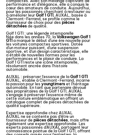
compactes. Avec son mélange captivant de
performance et d'élégance, elle a conquis le
cœur des amateurs de conduite. Aujourd'hui,
pour les passionnés cherchant à restaurer ou
à améliorer leur
Golf 1 GTI
, AUXAL, basée à
Clermont-Ferrand, se profile comme le
fournisseur de choix pour des
pièces
détachées
de qualité.
Golf 1 GTI : une légende intemporelle
Née dans les années 70, la
Volkswagen Golf 1
GTI
a marqué le début d'une ère nouvelle pour
les voitures compactes sportives. Dotée
d'un moteur puissant, d'une suspension
sportive, et d'un design caractéristique, elle
a établi de nouvelles normes pour les
performances et le plaisir de conduire. La
Golf 1 GTI reste une icône intemporelle,
résolument ancrée dans l'histoire
automobile.
AUXAL : préserver l'essence de la
Golf 1 GTI
AUXAL, établie à Clermont-Ferrand, incarne
la passion pour les
youngtimers
et l'héritage
automobile. En tant que partenaire dévoué
des propriétaires de la Golf 1 GTI, AUXAL
s'engage à préserver l'essence même de
cette voiture emblématique en offrant un
catalogue complet de pièces détachées de
qualité supérieure.
Expertise approfondie chez AUXAL
AUXAL ne se contente pas d'être un
fournisseur de
pièces détachées
, mais offre
également une expertise approfondie. Les
experts passionnés d'AUXAL partagent leur
connaissance pointue de la Golf 1 GTI, offrant
des conseils avisés pour l'entretien, la