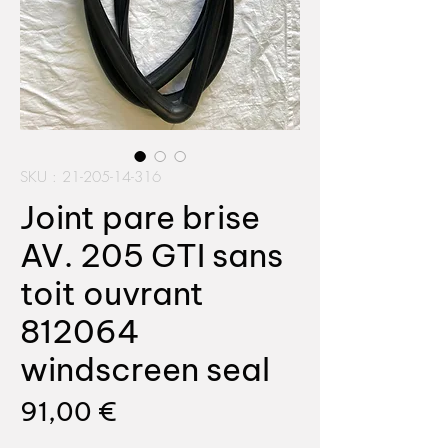
SKU : 21-205-14-316
Joint pare brise
AV. 205 GTI sans
toit ouvrant
812064
windscreen seal
Prix
91,00 €