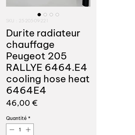
SKU : 25-205-09-221
Durite radiateur
chauffage
Peugeot 205
RALLYE 6464.E4
cooling hose heat
6464E4
Prix
46,00 €
Quantité
*