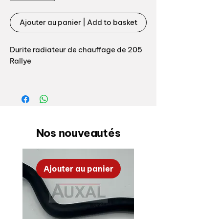
Ajouter au panier | Add to basket
Durite radiateur de chauffage de 205
Rallye
Référence origine: 6464E4 6464.E4,
repère 2 sur la vue éclatée, durite
avant entre radiateur de chauffage et
pompe à eau
Nos nouveautés
OEM heater radiator hoses set for
Peugeot 205 RALLYE
Ajouter au panier
OEM reference: 6464E4 6464.E4