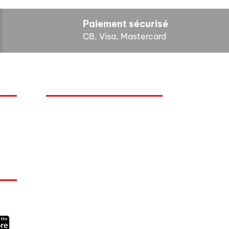
Paiement sécurisé
CB, Visa, Mastercard
HORAIRES D'OUVERTURE
Lundi : 14h - 17h
Mardi : 9h - 12h 14h - 17h
Mercredi : Fermé
Jeudi : 9h - 12h 14h - 17h
Vendredi : 9h - 12h
Visite sur rendez-vous
uniquement