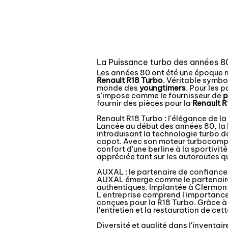
Pièces détachées R18 Turbo AUXAL
La Puissance turbo des années 80
Les années 80 ont été une époque m
Renault R18 Turbo
. Véritable symbo
monde des
youngtimers
. Pour les
s'impose comme le fournisseur de
p
fournir des pièces pour la
Renault R
Renault R18 Turbo : l'élégance de l
Lancée au début des années 80, la
introduisant la technologie turbo d
capot. Avec son moteur turbocomp
confort d'une berline à la sportivi
appréciée tant sur les autoroutes que
AUXAL : le partenaire de confiance
AUXAL émerge comme le partenaire 
authentiques. Implantée à Clermont
L'entreprise comprend l'importance
conçues pour la R18 Turbo. Grâce à 
l'entretien et la restauration de ce
Diversité et qualité dans l'inventa