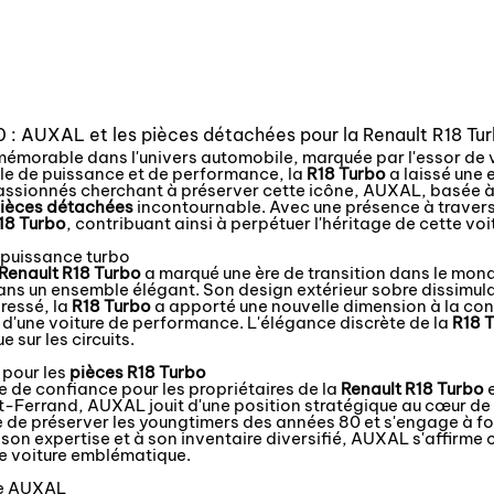
 : AUXAL et les pièces détachées pour la Renault R18 Tu
émorable dans l'univers automobile, marquée par l'essor de 
le de puissance et de performance, la
R18 Turbo
a laissé une 
 passionnés cherchant à préserver cette icône, AUXAL, basée
ièces détachées
incontournable. Avec une présence à traver
18 Turbo
, contribuant ainsi à perpétuer l'héritage de cette voi
a puissance turbo
Renault R18 Turbo
a marqué une ère de transition dans le mond
ans un ensemble élégant. Son design extérieur sobre dissimula
ressé, la
R18 Turbo
a apporté une nouvelle dimension à la cond
té d'une voiture de performance. L'élégance discrète de la
R18 
 sur les circuits.
 pour les
pièces R18 Turbo
de confiance pour les propriétaires de la
Renault R18 Turbo
e
-Ferrand, AUXAL jouit d'une position stratégique au cœur de l
 de préserver les youngtimers des années 80 et s'engage à fo
son expertise et à son inventaire diversifié, AUXAL s'affirme
tte voiture emblématique.
ire AUXAL