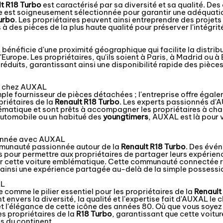
t R18 Turbo
est caractérisé par sa diversité et sa qualité. 
 est soigneusement sélectionnée pour garantir une adéquatio
urbo
. Les propriétaires peuvent ainsi entreprendre des projets
à des pièces de la plus haute qualité pour préserver l'intégrit
néficie d'une proximité géographique qui facilite la distrib
'Europe. Les propriétaires, qu'ils soient à Paris, à Madrid ou à
éduits, garantissant ainsi une disponibilité rapide des pièces
és chez AUXAL
mple fournisseur de pièces détachées ; l'entreprise offre égal
riétaires de la
Renault R18 Turbo
. Les experts passionnés d
ématique et sont prêts à accompagner les propriétaires à cha
utomobile ou un habitué des
youngtimers
, AUXAL est là pour 
onnée avec AUXAL
mmunauté passionnée autour de la
Renault R18 Turbo
. Des évén
pour permettre aux propriétaires de partager leurs expérien
 cette voiture emblématique. Cette communauté connectée renf
ainsi une expérience partagée au-delà de la simple possessio
AL
comme le pilier essentiel pour les propriétaires de la
Renault
 envers la diversité, la qualité et l'expertise fait d'AUXAL le 
et l'élégance de cette icône des années 80. Où que vous soye
es propriétaires de la
R18 Turbo
, garantissant que cette voitu
es du continent.