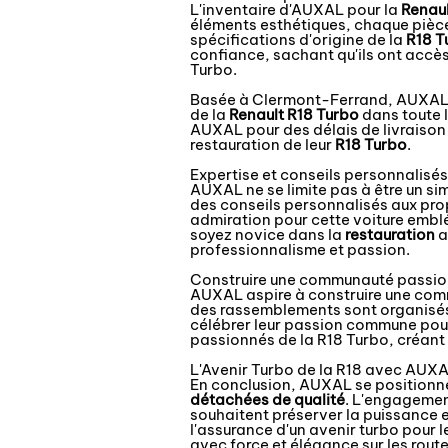
L'inventaire d'AUXAL pour la
Renaul
éléments esthétiques, chaque pièce
spécifications d'origine de la
R18 T
confiance, sachant qu'ils ont accès 
Turbo.
Basée à Clermont-Ferrand, AUXAL bé
de la
Renault R18 Turbo
dans toute l
AUXAL pour des délais de livraison r
restauration de leur
R18 Turbo
.
Expertise et conseils personnalis
AUXAL ne se limite pas à être un si
des conseils personnalisés aux prop
admiration pour cette voiture embl
soyez novice dans la
restauration
a
professionnalisme et passion.
Construire une communauté passi
AUXAL aspire à construire une co
des rassemblements sont organisés 
célébrer leur passion commune pour
passionnés de la R18 Turbo, créant 
L'Avenir Turbo de la R18 avec AUX
En conclusion, AUXAL se positionne 
détachées de qualité
. L'engagement
souhaitent préserver la puissance 
l'assurance d'un avenir turbo pour l
avec force et élégance sur les rout