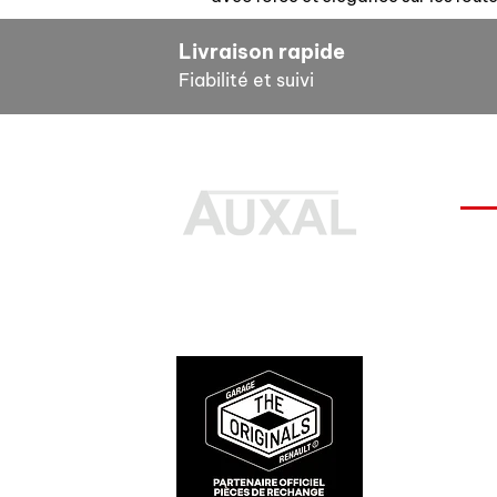
Livraison rapide
Fiabilité et suivi
INF
Pour
Des pièces 100% conformes à
FAQ
l'origine, pour remettre votre
Docu
bolide sur la route et revivre les
Cond
sensations des années 80-90.
Ment
Prot