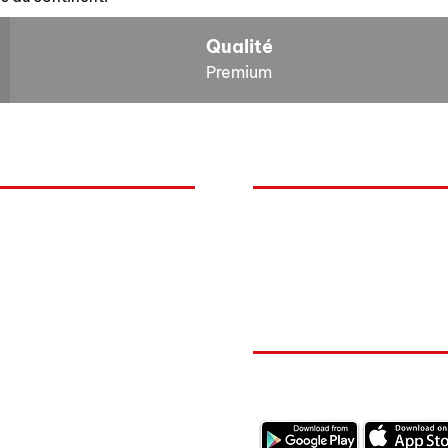
Qualité
Premium
O
NOS BOLIDES
quoi Auxal ?
Peugeot
Renault
mentation
Volkswagen
itions Générales de Vente
RESTEZ CONECTÉ
ions légales RGPD
ection des données