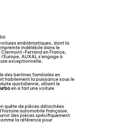
rbo
voitures emblématiques, dont la
empreinte indélébile dans le
 à Clermont-Ferrand en France,
s l'Europe, AUXAL s'engage à
ture exceptionnelle.
e des berlines familiales en
it habilement la puissance sous le
uite quotidienne, alliant le
Turbo
en a fait une voiture
n quête de pièces détachées
'histoire automobile française.
urnir des pièces spécifiquement
 comme la référence pour