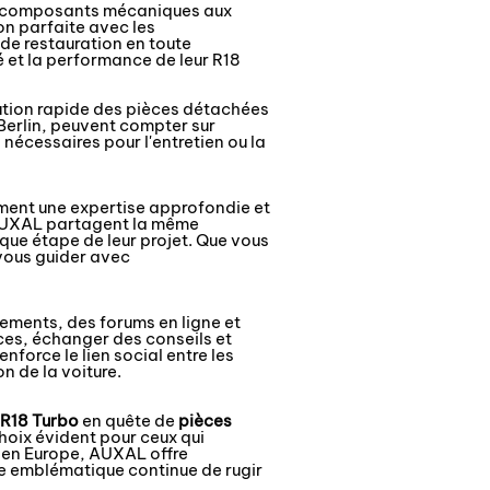
Des composants mécaniques aux
n parfaite avec les
 de restauration en toute
é et la performance de leur R18
ution rapide des pièces détachées
 Berlin, peuvent compter sur
 nécessaires pour l'entretien ou la
ement une expertise approfondie et
'AUXAL partagent la même
que étape de leur projet. Que vous
vous guider avec
ements, des forums en ligne et
ces, échanger des conseils et
orce le lien social entre les
n de la voiture.
 R18 Turbo
en quête de
pièces
choix évident pour ceux qui
z en Europe, AUXAL offre
re emblématique continue de rugir