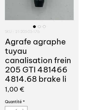
SKU : 21-205-05-176
Agrafe agraphe
tuyau
canalisation frein
205 GTI 481466
4814.68 brake li
Prix
1,00 €
Quantité
*