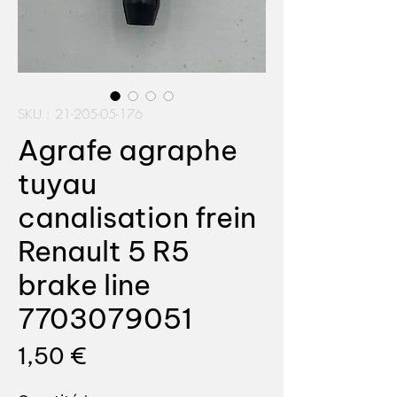
SKU : 21-205-05-176
Agrafe agraphe
tuyau
canalisation frein
Renault 5 R5
brake line
7703079051
Prix
1,50 €