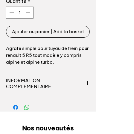
Quantité
*
Ajouter au panier | Add to basket
Agrafe simple pour tuyau de frein pour
renault 5 R5 tout modèle y compris
alpine et alpine turbo.
Référence origine: 7703079051
INFORMATION
COMPLEMENTAIRE
Fixation du tuyau de frein AR. au
dessus du réservoir, qte: 2 par voiture
Véritable volonté de Peugeot de
"copier" la VW Golf 1, une version
Brake line clip for Renault 5 R5 dont
sportive GTI est prévue pour le
alpine et alpine turbo
projet M24, alias la future Peugeot
205. Avec une stratégie
Nos nouveautés
Fixing brake line in fuel tank area
commerciale étudiée, un