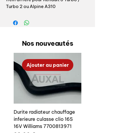
Turbo 2 ou Alpine A310
Référence origine: 6001003962
Vendue à l'unité, il y en a 4 par voiture
Nos nouveautés
OEM parking / hand brake pads clips
for Renault 5 Turbo / Turbo 2 or Alpine
A310
Ajouter au panier
OEM reference : 6001003962
Sold per unit, 4 per car
Durite radiateur chauffage
inferieure culasse clio 16S
16V Williams 7700813971