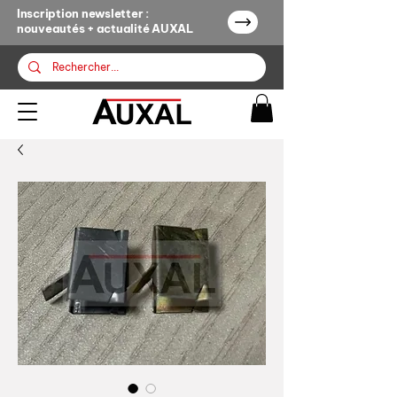
Inscription newsletter :
nouveautés + actualité AUXAL