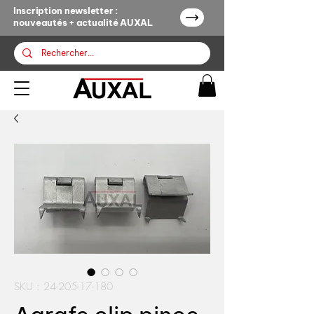
Inscription newsletter :
nouveautés + actualité AUXAL
SKU : 24-205-17-180