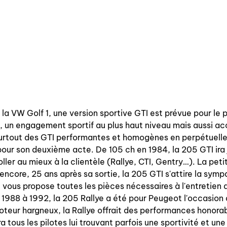
la VW Golf 1, une version sportive GTI est prévue pour le 
 un engagement sportif au plus haut niveau mais aussi ac
 surtout des GTI performantes et homogènes en perpétuelle
our son deuxième acte. De 105 ch en 1984, la 205 GTI ira j
ler au mieux à la clientèle (Rallye, CTI, Gentry…). La petite
encore, 25 ans après sa sortie, la 205 GTI s'attire la symp
ous propose toutes les pièces nécessaires à l'entretien d
88 à 1992, la 205 Rallye a été pour Peugeot l'occasion d
moteur hargneux, la Rallye offrait des performances honor
a tous les pilotes lui trouvant parfois une sportivité et une