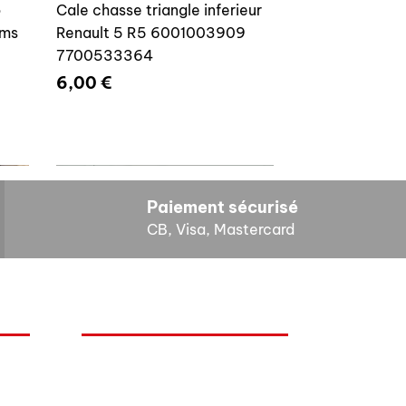
o
Cale chasse triangle inferieur
ams
Renault 5 R5 6001003909
7700533364
Prix
6,00 €
Paiement sécurisé
CB, Visa, Mastercard
HORAIRES D'OUVERTURE
Cales reglage gache coffre R5
Lundi : 14h - 17h
4E4
7700533145
Mardi : 9h - 12h 14h - 17h
Mercredi : Fermé
Prix
8,00 €