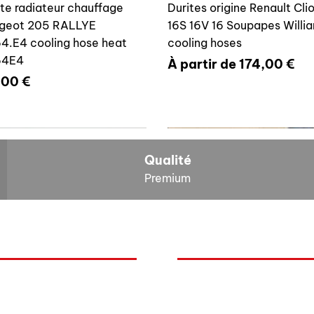
ite radiateur chauffage
Durites origine Renault Cli
geot 205 RALLYE
16S 16V 16 Soupapes Willi
4.E4 cooling hose heat
cooling hoses
64E4
Prix promotionnel
À partir de
174,00 €
x
,00 €
700804636
6464E4
Qualité
Premium
O
NOS BOLIDES
ite vase expansion culasse
Durite radiateur chauffage
quoi Auxal ?
Peugeot
 16S 16V Williams
Peugeot 205 RALLYE 646
Renault
00804636
cooling hose heat 6464A5