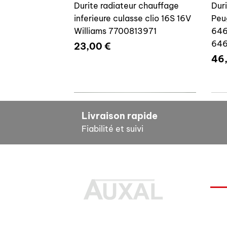
Durite radiateur chauffage
Dur
inferieure culasse clio 16S 16V
Peu
Williams 7700813971
646
64
Prix
23,00 €
Pri
46
7700804635
7
Livraison rapide
Fiabilité et suivi
INF
Durite radiateur chauffage
Cale reglage gache coffre R5
Dur
Pour
inferieure culasse clio 16S 16V
7700533145
clio
Des pièces 100% conformes à
FAQ
Williams 7700804635
77
Prix
6,00 €
l'origine, pour remettre votre