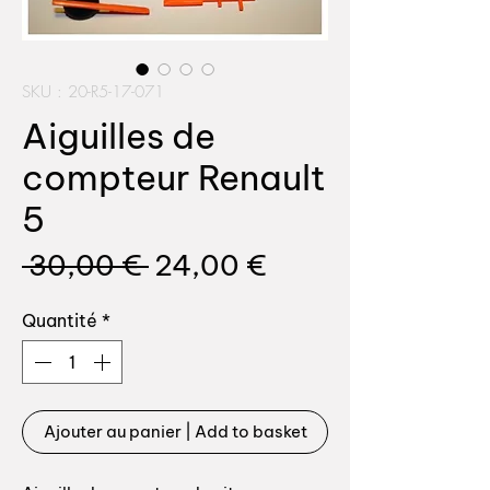
SKU : 20-R5-17-071
Aiguilles de
compteur Renault
5
Prix
Prix
 30,00 € 
24,00 €
original
promotionnel
Quantité
*
Ajouter au panier | Add to basket