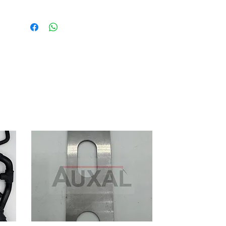
Excellente qualité / 100% conforme
origine
Tarif pour la paire
OEM rear fender for Renault Clio 16S
or Williams
OEM references:
- right 7751465800
- left 7751465799