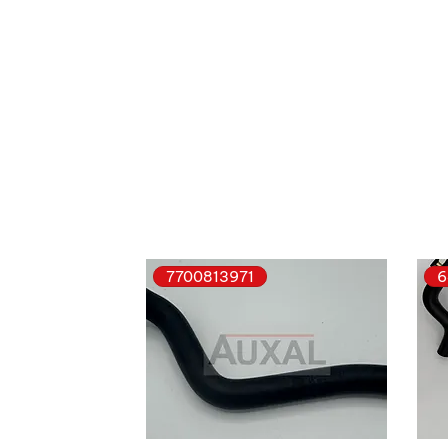
7700813971
6