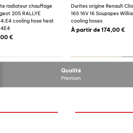
ite radiateur chauffage
Durites origine Renault Cli
geot 205 RALLYE
16S 16V 16 Soupapes Willi
4.E4 cooling hose heat
cooling hoses
64E4
Prix promotionnel
À partir de
174,00 €
x
,00 €
700804636
6464E4
Qualité
Premium
O
NOS BOLIDES
ite vase expansion culasse
Durite radiateur chauffage
quoi Auxal ?
Peugeot
 16S 16V Williams
Peugeot 205 RALLYE 646
Renault