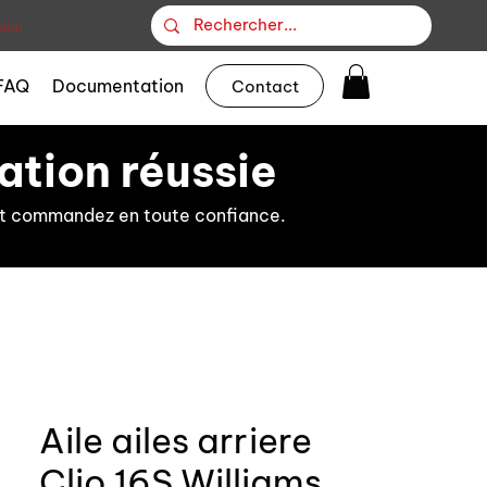
ion
FAQ
Documentation
Contact
ation réussie
s et commandez en toute confiance.
Aile ailes arriere
Clio 16S Williams