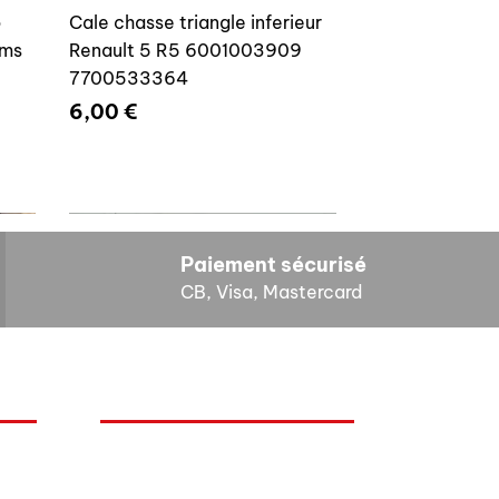
o
Cale chasse triangle inferieur
ams
Renault 5 R5 6001003909
7700533364
Prix
6,00 €
Paiement sécurisé
CB, Visa, Mastercard
HORAIRES D'OUVERTURE
Cales reglage gache coffre R5
Lundi : 14h - 17h
4E4
7700533145
Mardi : 9h - 12h 14h - 17h