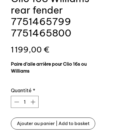
rear fender
7751465799
7751465800
Prix
1 199,00 €
Paire d’aile arrière pour Clio 16s ou
Williams
Référence origine:
Quantité
*
- droite 7751465800
- gauche 7651465799
Refabrication conforme origine dans
Ajouter au panier | Add to basket
outillage d’emboutissage acier
comme à l’origine