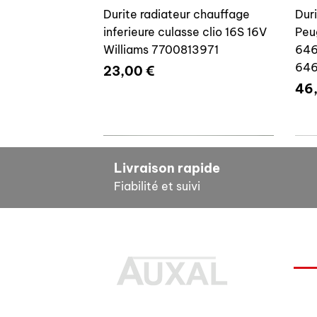
Durite radiateur chauffage
Dur
inferieure culasse clio 16S 16V
Peu
Williams 7700813971
646
64
Prix
23,00 €
Pri
46
7700804635
7
Livraison rapide
Fiabilité et suivi
INF
Durite radiateur chauffage
Cale reglage gache coffre R5
Dur
Pour
inferieure culasse clio 16S 16V
7700533145
clio
Des pièces 100% conformes à
FAQ