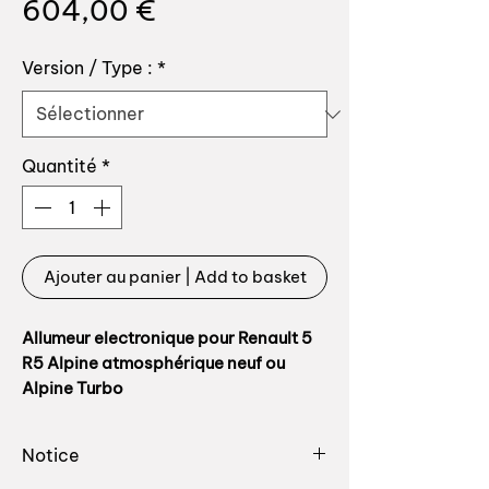
Prix
604,00 €
Version / Type :
*
Quantité
*
Ajouter au panier | Add to basket
Allumeur electronique pour Renault 5
R5 Alpine atmosphérique neuf ou
Alpine Turbo
En remplacement des références
Notice
origine: 7701020090 7701023349
6000057302 7701349045