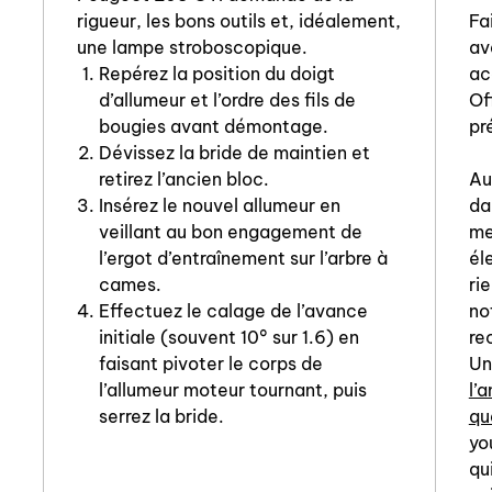
rigueur, les bons outils et, idéalement,
Fa
une lampe stroboscopique.
av
Repérez la position du doigt
ac
d’allumeur et l’ordre des fils de
Of
bougies avant démontage.
pr
Dévissez la bride de maintien et
retirez l’ancien bloc.
Au
Insérez le nouvel allumeur en
da
veillant au bon engagement de
me
l’ergot d’entraînement sur l’arbre à
él
cames.
ri
Effectuez le calage de l’avance
no
initiale (souvent 10° sur 1.6) en
re
faisant pivoter le corps de
U
l’allumeur moteur tournant, puis
l’
serrez la bride.
qu
yo
qu