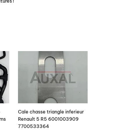
tures !
o
Cale chasse triangle inferieur
ams
Renault 5 R5 6001003909
7700533364