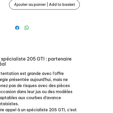
véhicule avec numéro de série avant 5
Ajouter au panier | Add to basket
520 364.
Fabrication récente dans outillage
origine Ducellier.
Livré complet doigt / tête et cache
poussière.
Délai assemblage / test sur banc
 spécialiste 205 GTI : partenaire
avant expédition : 2/3 semaines
éal
 tentation est grande avec l’offre
argie présentée aujourd’hui, mais ne
enez pas de risques avec des pièces
occasion dans leur jus ou des modèles
aptables aux courbes d’avance
ntaisistes.
ire appel à un spécialiste 205 GTI, c’est