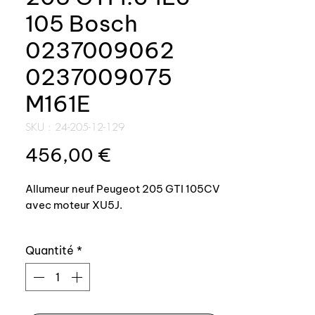
105 Bosch
0237009062
0237009075
M161E
SKU : 24-205-12-129
Prix
456,00 €
Allumeur neuf Peugeot 205 GTI 105CV
avec moteur XU5J.
Fabriquant : Ducellier, courbe
Quantité
*
d'avance identique à l'origine M161E.
Remplacement de l'allumeur Bosch
0237009062 ou 0237009075 / pour