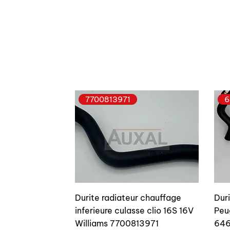
7700813971
6
Durite radiateur chauffage
Dur
inferieure culasse clio 16S 16V
Peu
Williams 7700813971
646