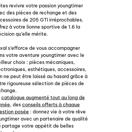
ites revivre votre passion youngtimer
ec des pièces de rechange et des
cessoires de 205 GTI irréprochables.
frez à votre lionne sportive de 1.6 la
écision qu’elle mérite.
xal s’efforce de vous accompagner
ns votre aventure youngtimer avec le
illeur choix : pièces mécaniques,
ectroniques, esthétiques, accessoires,
en ne peut être laissé au hasard grâce à
tre rigoureuse sélection de pièces de
change.
n
catalogue augmenté tout au long de
année
, des
conseils offerts à chaque
estion posée
: donnez vie à votre rêve
ungtimer avec un partenaire de qualité
i partage votre appétit de belles