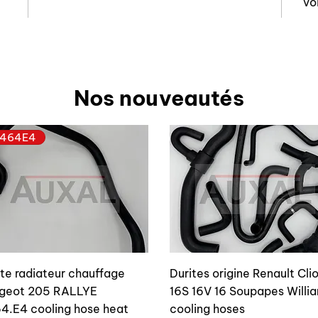
voi
Nos nouveautés
464E4
ite radiateur chauffage
Durites origine Renault Cli
geot 205 RALLYE
16S 16V 16 Soupapes Willi
4.E4 cooling hose heat
cooling hoses