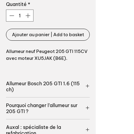
Quantité
*
Ajouter au panier | Add to basket
Allumeur neuf Peugeot 205 GTI 115CV
avec moteur XU5JAK (B6E).
Fabriquant : Ducellier, courbe
d'avance identique à l'origine C064
Allumeur Bosch 205 GTI 1.6 (115
D050.
ch)
Remplacement de l'allumeur Bosch
Redonnez tout son punch au
Pourquoi changer l’allumeur sur
0237009085 115cv XU5JA 1,6l à partir
tempérament joueur du moteur de
205 GTI ?
de courant 91 / AM92.
votre 205 GTI 1.6 de 115 chevaux
(code moteur XU5JA) !
Aussi rutilante qu’elle soit, l’allumeur
Fabrication récente dans l'outillage
Auxal : spécialiste de la
Indispensable pour retrouver les
d’origine (ou distributeur) de votre
refabrication
origine Ducellier.