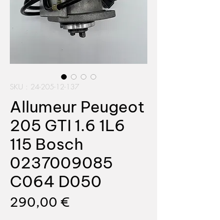
SKU : 24-205-12-137
Allumeur Peugeot
205 GTI 1.6 1L6
115 Bosch
0237009085
C064 D050
Prix
290,00 €