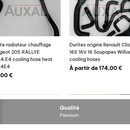
ite radiateur chauffage
Durites origine Renault Cli
geot 205 RALLYE
16S 16V 16 Soupapes Willi
4.E4 cooling hose heat
cooling hoses
64E4
Prix promotionnel
À partir de
174,00 €
x
,00 €
700804636
6464E4
Qualité
Premium