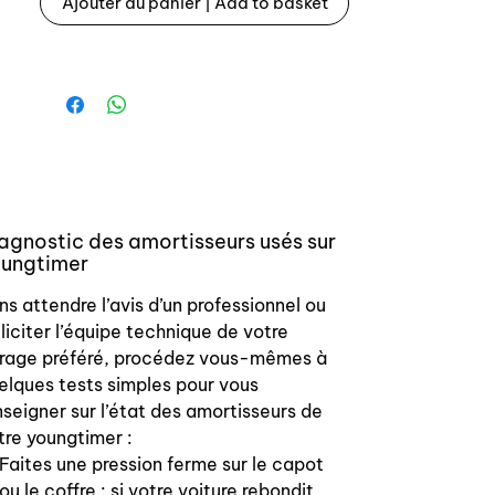
Ajouter au panier | Add to basket
PEUGEOT 5203-23
PEUGEOT 5202.N1
PEUGEOT 5202.62
PEUGEOT 5202.47
agnostic des amortisseurs usés sur
ungtimer
ns attendre l’avis d’un professionnel ou
lliciter l’équipe technique de votre
rage préféré, procédez vous-mêmes à
elques tests simples pour vous
nseigner sur l’état des amortisseurs de
tre youngtimer :
Faites une pression ferme sur le capot
ou le coffre : si votre voiture rebondit