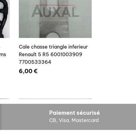
o
Cale chasse triangle inferieur
ams
Renault 5 R5 6001003909
7700533364
Prix
6,00 €
Paiement sécurisé
CB, Visa, Mastercard