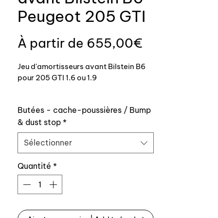
Peugeot 205 GTI
Prix
À partir de
655,00€
promotionn
Jeu d'amortisseurs avant Bilstein B6
pour 205 GTI 1.6 ou 1.9
La qualité allemande au service de
Butées - cache-poussières / Bump
votre 205 GTI !
& dust stop
*
Livrés en option avec le kit butées.
Sélectionner
Références origine :
Quantité
*
Avant :
PEUGEOT 5202.46
PEUGEOT 5202.N2