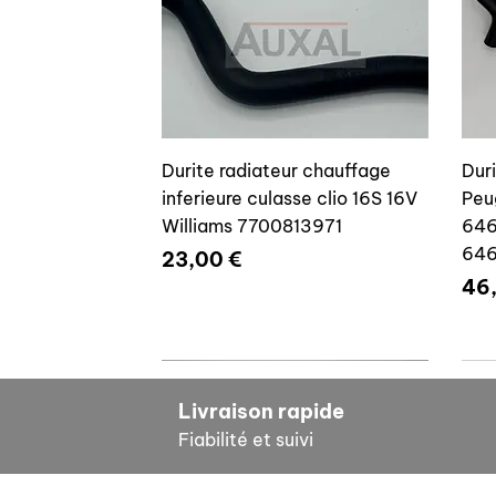
Durite radiateur chauffage
Dur
inferieure culasse clio 16S 16V
Peu
Williams 7700813971
646
64
Prix
23,00 €
Pri
46
7700804635
7
Livraison rapide
Fiabilité et suivi