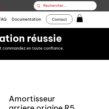
ion
FAQ
Documentation
Contact
ation réussie
s et commandez en toute confiance.
Amortisseur
arriere origine R5