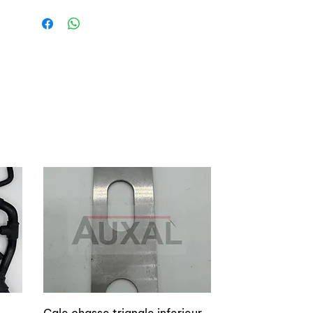
OEM rear dampers set for Renault 5
Turbo or Turbo 2
OEM references: 6001000332 or
6001000333
Valving 100% OEM conformity
Perfect to fix on an OEM car
o
Cale chasse triangle inferieur