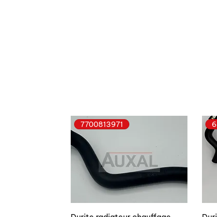
7700813971
6
Durite radiateur chauffage
Dur