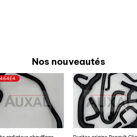
Nos nouveautés
464E4
ite radiateur chauffage
Durites origine Renault Cli