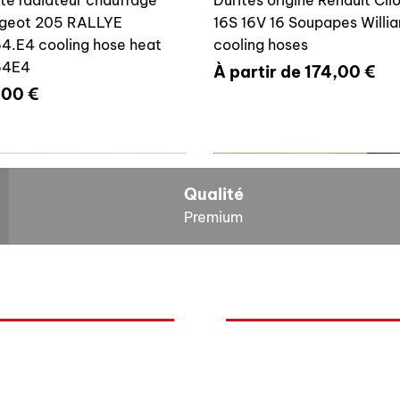
geot 205 RALLYE
16S 16V 16 Soupapes Willi
4.E4 cooling hose heat
cooling hoses
64E4
Prix promotionnel
À partir de
174,00 €
x
,00 €
700804636
6464E4
Qualité
Premium
O
NOS BOLIDES
ite vase expansion culasse
Durite radiateur chauffage
quoi Auxal ?
Peugeot
 16S 16V Williams
Peugeot 205 RALLYE 646
Renault
00804636
cooling hose heat 6464A5
mentation
Volkswagen