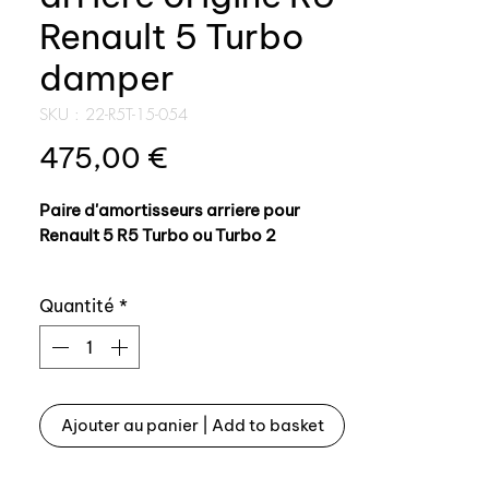
Renault 5 Turbo
damper
SKU : 22-R5T-15-054
Prix
475,00 €
Paire d'amortisseurs arriere pour
Renault 5 R5 Turbo ou Turbo 2
Références origine: 6001000332 ou
Quantité
*
6001000333 (en fonction de la monte
origine)
Tarage 100% identique à l'origine,
fabrication francaise top qualité
Ajouter au panier | Add to basket
Produit idéal pour montage sur
véhicule d'origine.