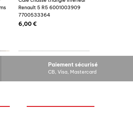
ams
Renault 5 R5 6001003909
7700533364
Prix
6,00 €
Paiement sécurisé
CB, Visa, Mastercard
HORAIRES D'OUVERTURE
Cales reglage gache coffre R5
Lundi : 14h - 17h
4E4
7700533145
Mardi : 9h - 12h 14h - 17h
Mercredi : Fermé
Prix
8,00 €