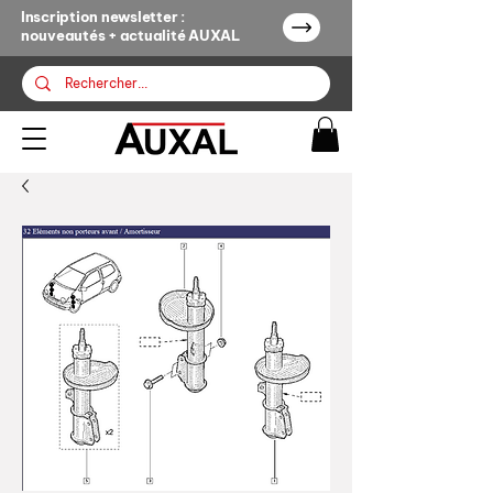
Inscription newsletter :
nouveautés + actualité AUXAL