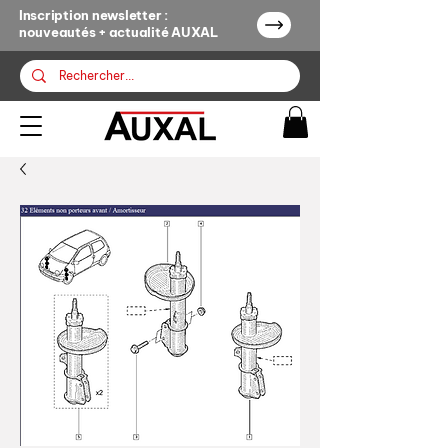
Inscription newsletter :
nouveautés + actualité AUXAL