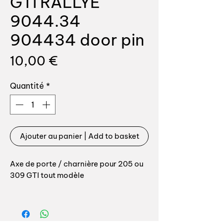
GTI RALLYE
9044.34
904434 door pin
Prix
10,00 €
Quantité
*
Ajouter au panier | Add to basket
Axe de porte / charnière pour 205 ou
309 GTI tout modèle
Référence origine: 9044.34 904434
Portection dacromet comme origine