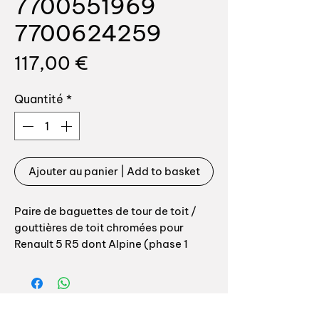
7700551969
7700624259
Prix
117,00 €
Quantité
*
Ajouter au panier | Add to basket
Paire de baguettes de tour de toit /
gouttières de toit chromées pour
Renault 5 R5 dont Alpine (phase 1
uniquement), GTL / TL etc.
Références origine: 7700551969
7700624259 7701349363