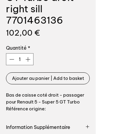
right sill
7701463136
Prix
102,00 €
Quantité
*
Ajouter au panier | Add to basket
Bas de caisse coté droit - passager
pour Renault 5 - Super 5 GT Turbo
Référence origine:
7701463136Proteciton:
electrozingage
Information Supplémentaire
Bas de caisse très souvent tordu,