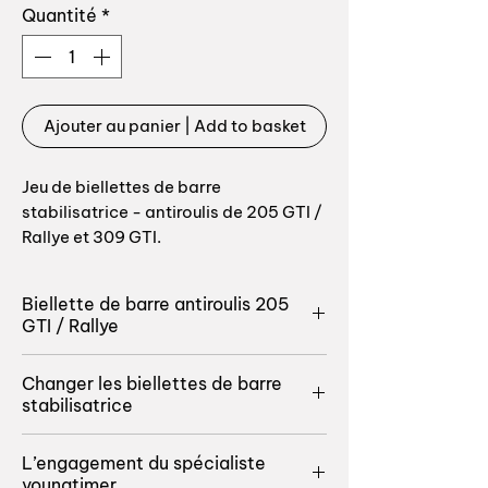
Quantité
*
Ajouter au panier | Add to basket
Jeu de biellettes de barre
stabilisatrice - antiroulis de 205 GTI /
Rallye et 309 GTI.
Le kit comprend :
Biellette de barre antiroulis 205
biellettes de barre stabilisatrice -
GTI / Rallye
antiroulis qte : 2 pièces
Le train avant d’une Peugeot 205
Changer les biellettes de barre
Référence origine : 5087 32 508732
GTI est une pièce d’orfèvrerie
stabilisatrice
automobile.
Top qualité fabrication allemande
Pour conserver ce comportement
La biellette assure la liaison entre la
pour les biellettes.
L’engagement du spécialiste
incisif qui fait la réputation de nos
barre antiroulis et l’amortisseur.
youngtimer