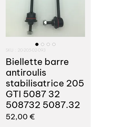
SKU : 20-205-02-093
Biellette barre
antiroulis
stabilisatrice 205
GTI 5087 32
508732 5087.32
Prix
52,00 €