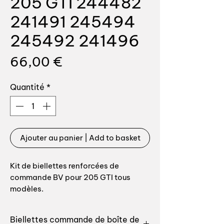
205 GTI 244482
241491 245494
245492 241496
Prix
66,00 €
Quantité
*
Ajouter au panier | Add to basket
Kit de biellettes renforcées de
commande BV pour 205 GTI tous
modèles.
Les biellettes d’origines sont souvent
Biellettes commande de boîte de
usées et sautent régulièrement. Nous