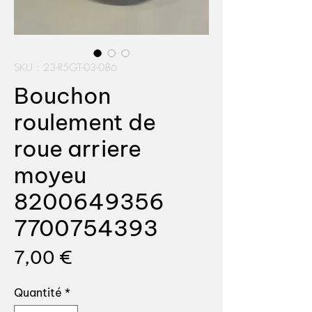
SKU : 23-R5GT-03-086
Bouchon
roulement de
roue arriere
moyeu
8200649356
7700754393
Prix
7,00 €
Quantité
*