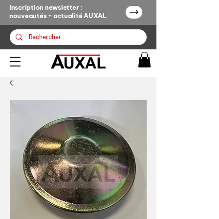
Inscription newsletter :
nouveautés + actualité AUXAL