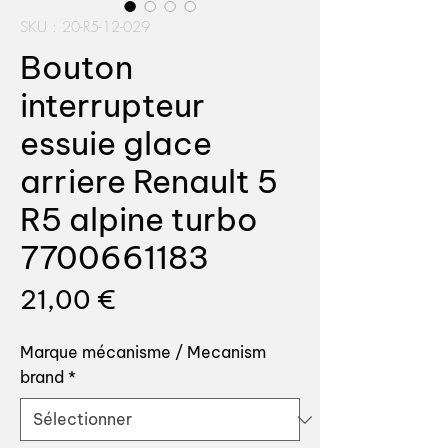
SKU : 20-R5-12-029
Bouton
interrupteur
essuie glace
arriere Renault 5
R5 alpine turbo
7700661183
Prix
21,00 €
Marque mécanisme / Mecanism
brand
*