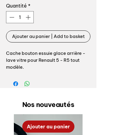
Quantité
*
Ajouter au panier | Add to basket
Cache bouton essuie glace arrière -
lave vitre pour Renault 5 - R5 tout
modèle.
Cache très souvent abimé, passé,
blanchi.
Référence origine: 7700661183
Nos nouveautés
Fabrication Auxal, 100% conforme
origine.
Ajouter au panier