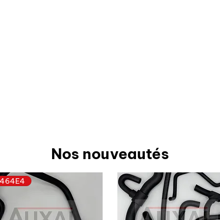
Nos nouveautés
464E4