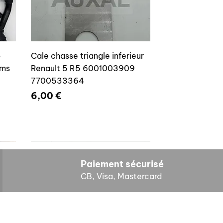
o
Cale chasse triangle inferieur
ams
Renault 5 R5 6001003909
7700533364
Prix
6,00 €
Paiement sécurisé
CB, Visa, Mastercard