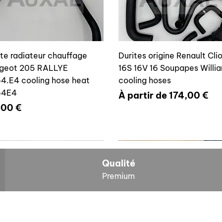
ite radiateur chauffage
Durites origine Renault Cli
geot 205 RALLYE
16S 16V 16 Soupapes Willi
4.E4 cooling hose heat
cooling hoses
64E4
Prix promotionnel
À partir de
174,00 €
x
,00 €
700804636
6464E4
Qualité
Premium