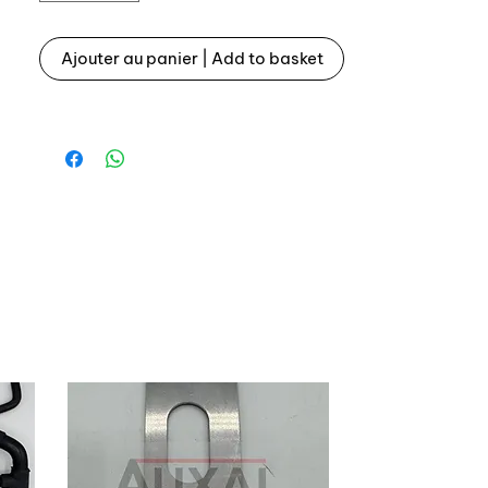
Références origines:
Ajouter au panier | Add to basket
7700616267 diamètre 21mm
Nous proposons 3 diamètres : 18,5mm
/ 21mm / 23mm
Vendues par 4 / pour une voiture
complète