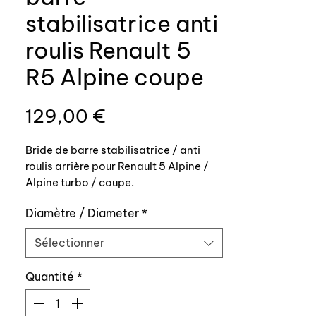
stabilisatrice anti
roulis Renault 5
R5 Alpine coupe
Prix
129,00 €
Bride de barre stabilisatrice / anti
roulis arrière pour Renault 5 Alpine /
Alpine turbo / coupe.
Diamètre / Diameter
*
Fabrication Auxal, en fonderie 100%
conforme origine
Sélectionner
Si vous n’utilisez pas ces brides, la
Quantité
*
barre ne porte pas correctement sur le
bras / n’est pas serrée correctement