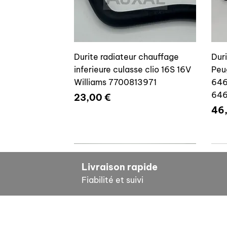
Durite radiateur chauffage
Dur
inferieure culasse clio 16S 16V
Peu
Williams 7700813971
646
64
Prix
23,00 €
Pri
46
7700804635
7
Livraison rapide
Fiabilité et suivi