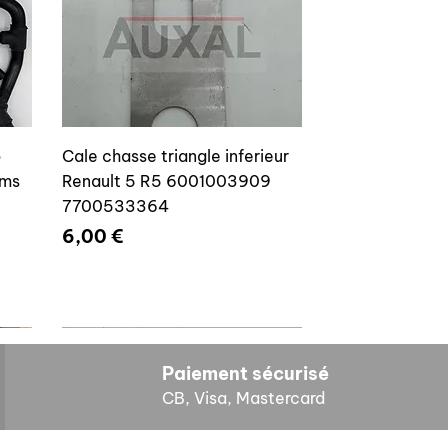
o
Cale chasse triangle inferieur
ams
Renault 5 R5 6001003909
7700533364
Prix
6,00 €
Paiement sécurisé
CB, Visa, Mastercard