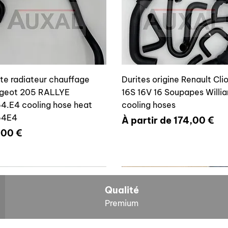
ite radiateur chauffage
Durites origine Renault Cli
geot 205 RALLYE
16S 16V 16 Soupapes Willi
4.E4 cooling hose heat
cooling hoses
64E4
Prix promotionnel
À partir de
174,00 €
x
,00 €
700804636
6464E4
Qualité
Premium