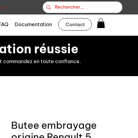
ion
FAQ
Documentation
Contact
ation réussie
s et commandez en toute confiance.
Butee embrayage
origine Renault 5