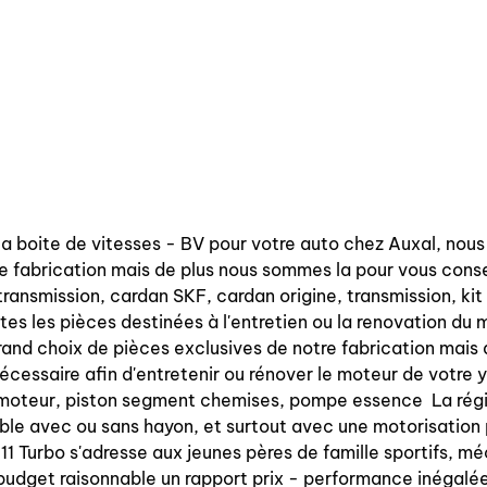
la boite de vitesses - BV pour votre auto chez Auxal, nou
e fabrication mais de plus nous sommes la pour vous conse
t transmission, cardan SKF, cardan origine, transmission, k
outes les pièces destinées à l'entretien ou la renovation d
rand choix de pièces exclusives de notre fabrication mais
écessaire afin d'entretenir ou rénover le moteur de votre y
on moteur, piston segment chemises, pompe essence La régi
ble avec ou sans hayon, et surtout avec une motorisation p
t 11 Turbo s'adresse aux jeunes pères de famille sportifs,
 budget raisonnable un rapport prix - performance inégal