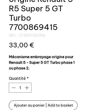
R5 Super 5 GT
Turbo
7700869415
SKU : 21-R5GT-06-094
Prix
33,00 €
Mécanisme embrayage origine pour
Renault 5 - Super 5 GT Turbo phase 1
ou phase 2.
Quantité
*
Référence origine: 7700869415
Fabrication allemande top qualité.
Ajouter au panier | Add to basket