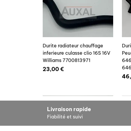
Durite radiateur chauffage
Dur
inferieure culasse clio 16S 16V
Peu
Williams 7700813971
646
64
Prix
23,00 €
Pri
46
7700804635
7
Livraison rapide
Fiabilité et suivi