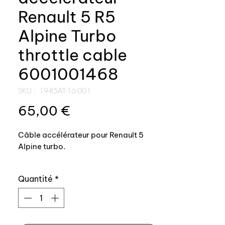
Renault 5 R5
Alpine Turbo
throttle cable
6001001468
SKU : 19-R5AT-16-001
Prix
65,00 €
Câble accélérateur pour Renault 5
Alpine turbo.
Fabrication Auxal, le seul câble du
Quantité
*
marché qui est parfaitement
conforme à l’origine (longueur, course
etc.).