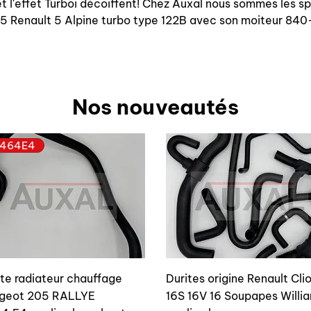
 l'effet Turboi décoiffent! Chez Auxal nous sommes les s
 R5 Renault 5 Alpine turbo type 122B avec son moiteur 8
Nos nouveautés
464E4
ite radiateur chauffage
Durites origine Renault Cli
geot 205 RALLYE
16S 16V 16 Soupapes Willi