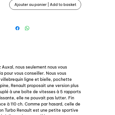
Référence origine: 6001001468
Ajouter au panier | Add to basket
Throttle cable for Renault 5 Alpine
turbo, Gordini turbo.
Auxal manufacturing, the only cable
than have the correct lenght and
stroke.
OEM reference: 6001001468
ez Auxal, nous seulement nous vous
la pour vous conseiller. Nous vous
villebrequin ligne et bielle, pochette
ine, Renault proposait une version plus
plé à une boîte de vitesses à 5 rapports
ssante, elle ne pouvait pas lutter. Fin
nce à 110 ch. Comme par hasard, celle de
on Turbo Renault est une petite sportive