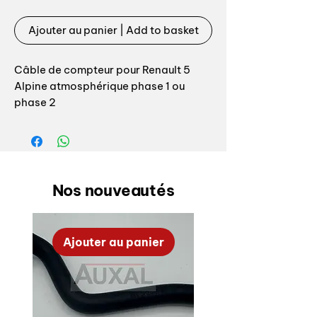
Ajouter au panier | Add to basket
Câble de compteur pour Renault 5
Alpine atmosphérique phase 1 ou
phase 2
Référence origine: 7701348392
Pour véhicule avec numéro de série
avant 39250 / 1979 phase 1 longueur
Nos nouveautés
1350mm ou après 39250 / phase 2
longueur 1550mm, à sélectionner lors
du passage de la commande
Ajouter au panier
Speedometer cable for Renault 5
Alpine atmospheric
OEM reference: 7701348392