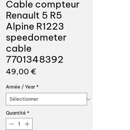
Cable compteur
Renault 5 R5
Alpine R1223
speedometer
cable
7701348392
Prix
49,00 €
Année / Year
*
Quantité
*