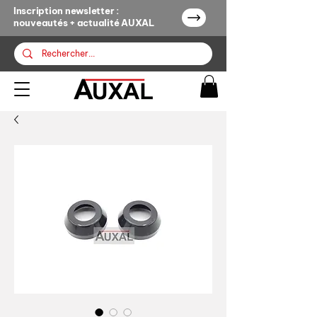
Inscription newsletter :
nouveautés + actualité AUXAL