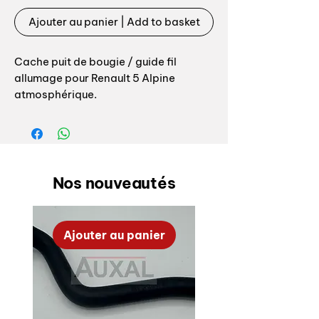
Ajouter au panier | Add to basket
Cache puit de bougie / guide fil
allumage pour Renault 5 Alpine
atmosphérique.
Attention, il y a 2 modèles pour les R5
Alpine :
- Alpine Atmosphérique moteur type
Nos nouveautés
840-25, ce produit
- Alpine Turbo moteur type 840-26
ou C6J-840
ICI
Ajouter au panier
Vendus à l'unité ou par 4 / pour une
voiture complète.
Ignition lead and spark plug wells