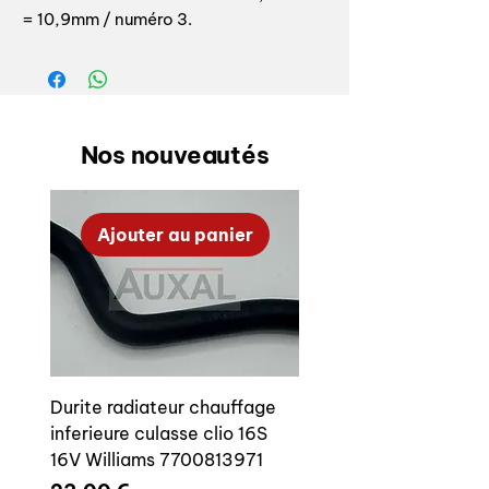
= 10,9mm / numéro 3.
Le réglage de la hauteur du boitier de
crémaillère s'effectue à l'aide de cales
intercalées entre les points de fixation
de la crémaillère et le châssis.
Nos nouveautés
Ces cales sont numérotées de 1 à 7 et
chaque cale a une valeur précise de
Ajouter au panier
cote
A
.
Les deux cales n'ont donc pas
obligatoirement le même numéro.
Ces cales permettent de régler la
hauteur de crémaillère afin de limiter
Durite radiateur chauffage
les variations de parallélisme lors des
inferieure culasse clio 16S
mouvemments de suspensions, il est
16V Williams 7700813971
très important de régler cela sur votre