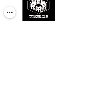
4
11,9mm / 7700555566
5
12,9mm / 7700555567
6
13,9mm / 7700555568
7
14,9mm / 7700555569
RESTEZ CONECTÉ
HORAIRES D'OUVERTURE
Lundi : 14h - 17h
Mardi : 9h - 12h 14h - 17h
Mercredi : Fermé