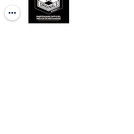
4
11,9mm / 7700555566
5
12,9mm / 7700555567
6
13,9mm / 7700555568
7
14,9mm / 7700555569
RESTEZ CONECTÉ
HORAIRES D'OUVERTURE
Lundi : 14h - 17h
Mardi : 9h - 12h 14h - 17h
Mercredi : Fermé
Jeudi : 9h - 12h 14h - 17h