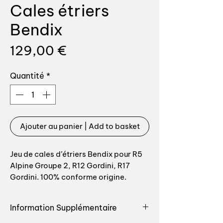
Cales étriers
Bendix
Prix
129,00 €
Quantité
*
Ajouter au panier | Add to basket
Jeu de cales d’étriers Bendix pour R5
Alpine Groupe 2, R12 Gordini, R17
Gordini. 100% conforme origine.
——————————————
Information Supplémentaire
Front Bendix callipers spacers for