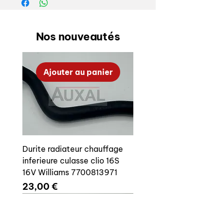
Nos nouveautés
Ajouter au panier
Durite radiateur chauffage
inferieure culasse clio 16S
16V Williams 7700813971
Prix
23,00 €
Ajouter au panier
Ajouter au panier
Ajouter au panier
Ajouter au panier
Ajouter au panier
Ajouter au panier
Ajouter au panier
Ajouter au panier