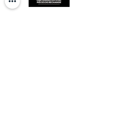
RESTEZ CONECTÉ
HORAIRES D'OUVERTURE
Lundi : 14h - 17h
Mardi : 9h - 12h 14h - 17h
Mercredi : Fermé
Jeudi : 9h - 12h 14h - 17h
Vendredi : 9h - 12h