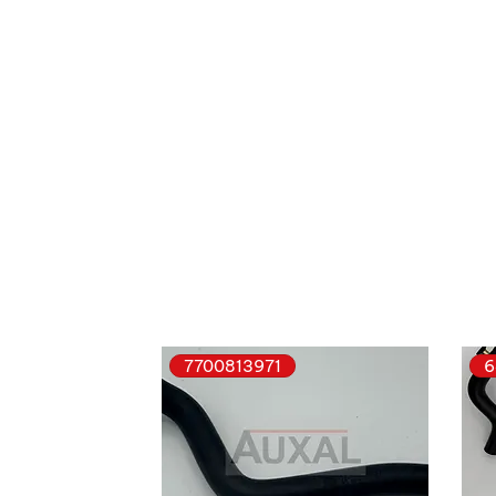
7700813971
6