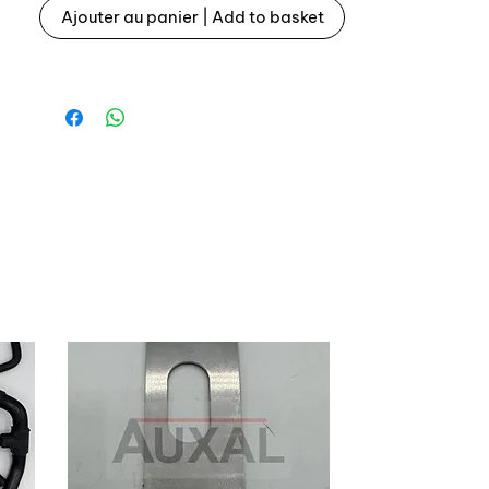
pour Renault 5 R5 Renault 4 R4
Ajouter au panier | Add to basket
- 7700585502 = centre adhésif pour
jantes sans trou central
=
https://www.auxal.fr/page-d-
articles/centre-roue-r4-r5-
7700585502-adhesif-autocollant-
sticker
- 7700628242 plastique 54mm
extérieur
=
https://www.auxal.fr/page-d-
articles/centre-de-roue-wheel-cap-
renault-5-r5-ls-gtl-ts-7700628242
- 7700611052 plastique avec déport
62mm =
https://www.auxal.fr/page-
d-articles/centre-de-jante-renault-
5-r4-7700611052
- 7700528242 plastique à languette
64mm =
https://www.auxal.fr/page-
d-articles/centre-de-jante-renault-