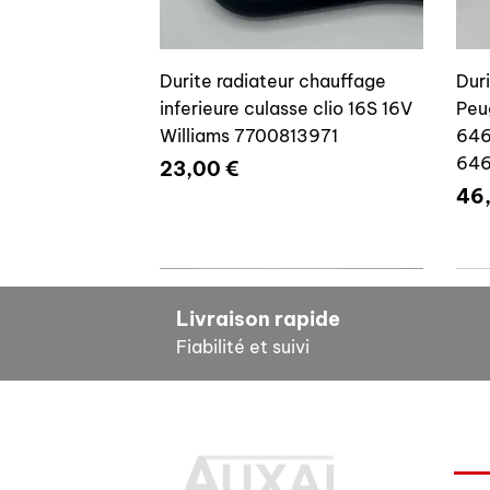
Durite radiateur chauffage
Dur
inferieure culasse clio 16S 16V
Peu
Williams 7700813971
646
64
Prix
23,00 €
Pri
46
7700804635
7
Livraison rapide
Fiabilité et suivi
INF