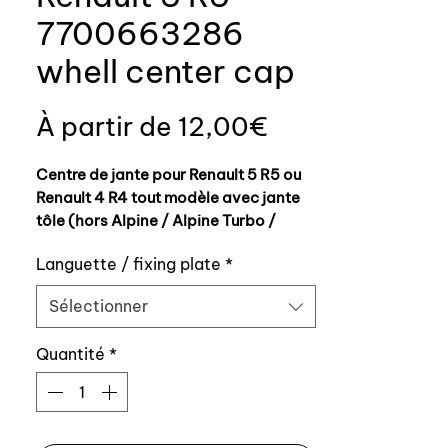
7700663286
whell center cap
Prix
À partir de
12,00€
promotionnel
Centre de jante pour Renault 5 R5 ou
Renault 4 R4 tout modèle avec jante
tôle (hors Alpine / Alpine Turbo /
Turbo 2)
Languette / fixing plate
*
Diamètre 54mm
Sélectionner
Référence origine: 7700663286
Quantité
*
Livré avec ou sans son clip de fixation
Il existe 6 versions de centre de jantes