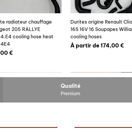
ite radiateur chauffage
Durites origine Renault Cli
geot 205 RALLYE
16S 16V 16 Soupapes Willi
4.E4 cooling hose heat
cooling hoses
64E4
Prix promotionnel
À partir de
174,00 €
x
,00 €
700804636
6464E4
Qualité
Premium
O
NOS BOLIDES