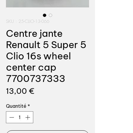
SKU : 25-CLIO-13-066
Centre jante
Renault 5 Super 5
Clio 16s wheel
center cap
7700737333
Prix
13,00 €
Quantité
*