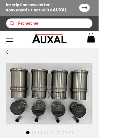
Inscription newsletter :
nouveautés + actualité AUXAL