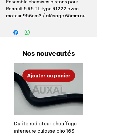
Ensemble chemises pistons pour
Renault 5 R5 TL type R1222 avec
moteur 956cm3 / alésage 65mm ou
Lauréate L
Pour Renault 5 L (R1220) de 01/1972 à
12/1976 - 956cm3 44chs / 47chs
type moteur 689-10
Nos nouveautés
Livrés avec axe + segments
Ajouter au panier
Pistons + liners for engine Renault 5
R5 TL with 956cm3 engine / bore
65mm
For engine type 689-10
Supply with pin
Durite radiateur chauffage
inferieure culasse clio 16S