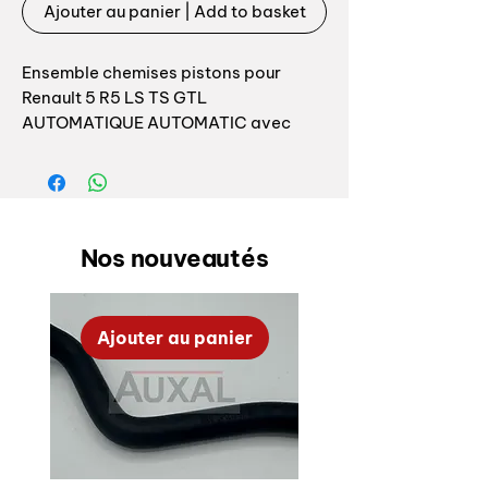
Ajouter au panier | Add to basket
Ensemble chemises pistons pour
Renault 5 R5 LS TS GTL
AUTOMATIQUE AUTOMATIC avec
moteur 1289cm3 / alésage 73mm
Pour moteur de type: 810-
01/02/03/05/06/10/19/25/26/29 -
1289cc
Nos nouveautés
Pour Renault 5 R5 type:
Ajouter au panier
R5 LS type R1224 : 06/1974 à
03/1975
R5 TS type R1224 : 04/1975 à 1983
R5 GTL type R1225/1226 : 02/1976 à
1983
R5 GTL type automatique /