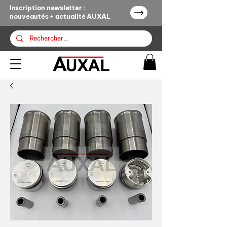
Inscription newsletter :
nouveautés + actualité AUXAL