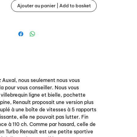
- piston avec axe et segments x 4
Ajouter au panier | Add to basket
- chemise x 4
Livré en emballage
Complete pistons + liners set for
Renault 5 R5 Alpine Turbo
ez Auxal, nous seulement nous vous
la pour vous conseiller. Nous vous
villebrequin ligne et bielle, pochette
ine, Renault proposait une version plus
plé à une boîte de vitesses à 5 rapports
ssante, elle ne pouvait pas lutter. Fin
nce à 110 ch. Comme par hasard, celle de
on Turbo Renault est une petite sportive