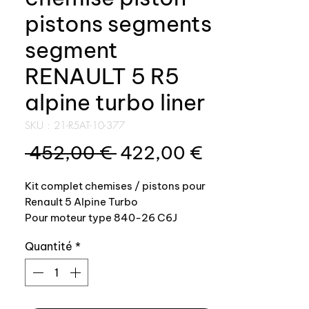
pistons segments
segment
RENAULT 5 R5
alpine turbo liner
SKU : 21-R5AT-10-377
Prix
Prix
 452,00 € 
422,00 €
original
promotionn
Kit complet chemises / pistons pour
Renault 5 Alpine Turbo
Pour moteur type 840-26 C6J
Quantité
*
Produit top qualité
Kit complet comprenant: