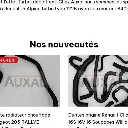
 l'effet Turboi décoiffent! Chez Auxal nous sommes les s
 R5 Renault 5 Alpine turbo type 122B avec son moiteur 8
Nos nouveautés
464E4
ite radiateur chauffage
Durites origine Renault Cli
geot 205 RALLYE
16S 16V 16 Soupapes Willi