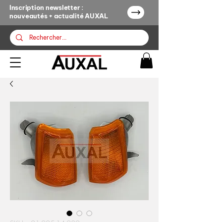
Inscription newsletter :
nouveautés + actualité AUXAL