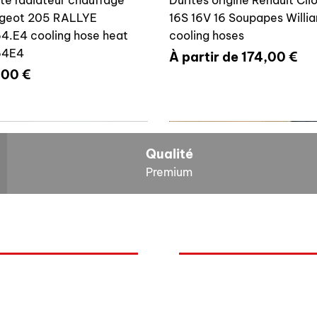
geot 205 RALLYE
16S 16V 16 Soupapes Willi
4.E4 cooling hose heat
cooling hoses
64E4
Prix promotionnel
À partir de
174,00 €
x
,00 €
700804636
6464E4
Qualité
Premium
O
NOS BOLIDES
ite vase expansion culasse
Durite radiateur chauffage
quoi Auxal ?
Peugeot
 16S 16V Williams
Peugeot 205 RALLYE 646
Renault
00804636
cooling hose heat 6464A5
mentation
Volkswagen