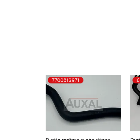
7700813971
6
Durite radiateur chauffage
Dur