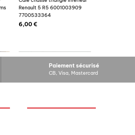
ams
Renault 5 R5 6001003909
7700533364
Prix
6,00 €
Paiement sécurisé
CB, Visa, Mastercard
HORAIRES D'OUVERTURE
Cales reglage gache coffre R5
Lundi : 14h - 17h
4E4
7700533145
Mardi : 9h - 12h 14h - 17h
Mercredi : Fermé
Prix
8,00 €