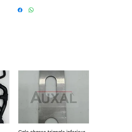
tétons plastiques pour ces clips ici:
https://www.auxal.fr/page-d-
articles/clip-teton-panneau-porte-
7703074070-renault-5-r5-1
o
Cale chasse triangle inferieur