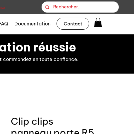
ion
FAQ
Documentation
Contact
ation réussie
s et commandez en toute confiance.
Clip clips
panneau porte R5