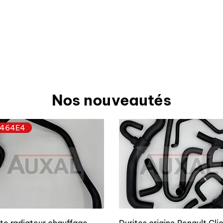
Nos nouveautés
464E4
ite radiateur chauffage
Durites origine Renault Cli