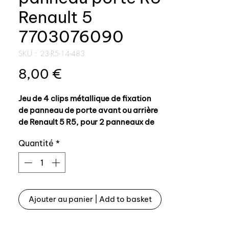
Renault 5
7703076090
SKU : 23-R5-14-483
Prix
8,00 €
Jeu de 4 clips métallique de fixation
de panneau de porte avant ou arrière
de Renault 5 R5, pour 2 panneaux de
portes.
Quantité
*
Pour une voiture 2 portes il vous faut 1
kit, pour une voiture 4 portes il vous
faut 2 kits.
Ajouter au panier | Add to basket
Référence origine: 7700632235
Nous vendons aussi les receptacles /