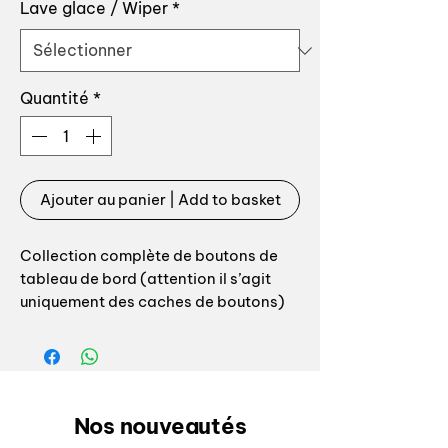
Lave glace / Wiper
*
Quantité
*
Ajouter au panier | Add to basket
Collection complète de boutons de
tableau de bord (attention il s’agit
uniquement des caches de boutons)
pour remettre à neuf les boutons de
votre tableau de bord!
Le kit est composé de (les 4 boutons
côté gauche du tableau de bord sont
montés d’origine comme l’ordre ci-
Nos nouveautés
dessous):