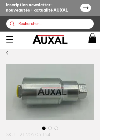
Inscription newsletter :
nouveautés + actualité AUXAL
SKU : 21-205-05-154